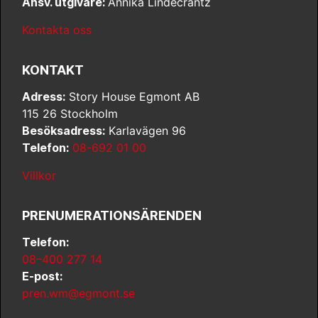
Ansv. utgivare:
Annika Lindecrantz
Kontakta oss
KONTAKT
Adress:
Story House Egmont AB
115 26 Stockholm
Besöksadress:
Karlavägen 96
Telefon:
08-692 01 00
Villkor
PRENUMERATIONSÄRENDEN
Telefon:
08–400 277 14
E-post:
pren.wm@egmont.se