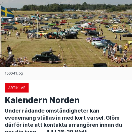
156041.jpg
ARTIKLAR
Kalendern Norden
Under rådande omständigheter kan
evenemang ställas in med kort varsel. Glöm
därför inte att kontakta arrangören innan du
ger dig iväg. JULI 28-29 Wolf