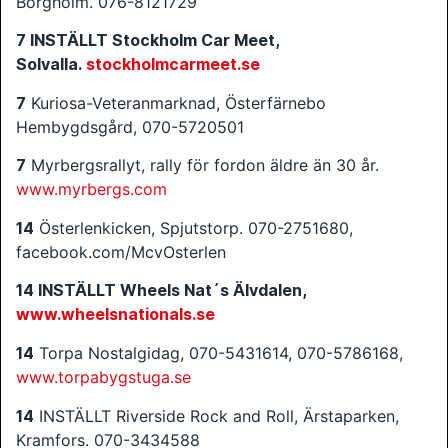
Borgholm. 076-8121729
7 INSTÄLLT Stockholm Car Meet,
Solvalla.
stockholmcarmeet.se
7
Kuriosa-Veteranmarknad, Österfärnebo
Hembygdsgård, 070-5720501
7
Myrbergsrallyt, rally för fordon äldre än 30 år.
www.myrbergs.com
14
Österlenkicken, Spjutstorp. 070-2751680,
facebook.com/McvOsterlen
14 INSTÄLLT Wheels Nat´s Älvdalen,
www.wheelsnationals.se
14
Torpa Nostalgidag, 070-5431614, 070-5786168,
www.torpabygstuga.se
14
INSTÄLLT Riverside Rock and Roll, Ärstaparken,
Kramfors. 070-3434588