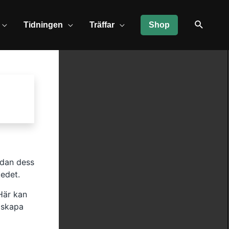
Tidningen
Träffar
Shop
edan dess
kedet.
 Här kan
, skapa