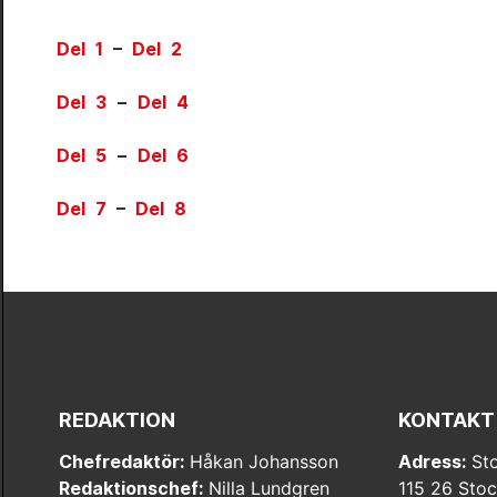
Del 1
–
Del 2
Del 3
–
Del 4
Del 5
–
Del 6
Del 7
–
Del 8
REDAKTION
KONTAKT
Chefredaktör:
Håkan Johansson
Adress:
Sto
Redaktionschef:
Nilla Lundgren
115 26 Sto