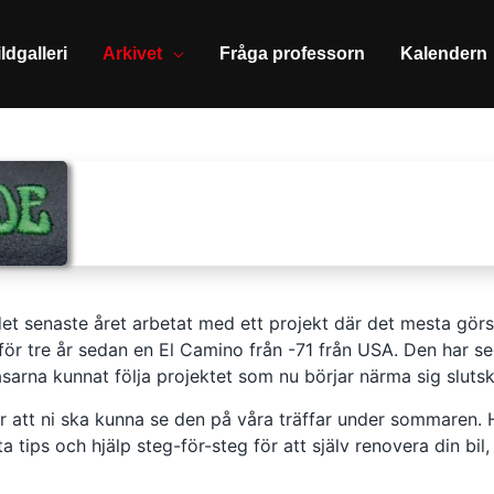
ldgalleri
Arkivet
Fråga professorn
Kalendern
det senaste året arbetat med ett projekt där det mesta görs
e för tre år sedan en El Camino från -71 från USA. Den har s
läsarna kunnat följa projektet som nu börjar närma sig sluts
 är att ni ska kunna se den på våra träffar under sommaren.
ta tips och hjälp steg-för-steg för att själv renovera din bil