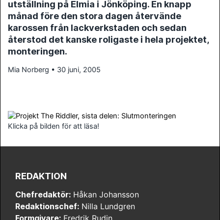
utställning på Elmia i Jönköping. En knapp
månad före den stora dagen återvände
karossen från lackverkstaden och sedan
återstod det kanske roligaste i hela projektet,
monteringen.
Mia Norberg • 30 juni, 2005
Klicka på bilden för att läsa!
REDAKTION
Chefredaktör:
Håkan Johansson
Redaktionschef:
Nilla Lundgren
Formgivare:
Fredrik Rudin