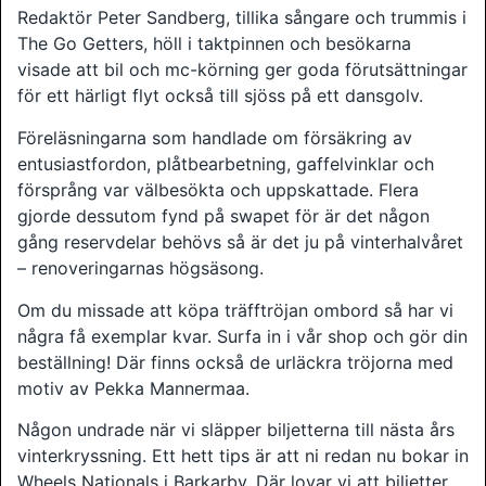
Redaktör Peter Sandberg, tillika sångare och trummis i
The Go Getters, höll i taktpinnen och besökarna
visade att bil och mc-körning ger goda förutsättningar
för ett härligt flyt också till sjöss på ett dansgolv.
Föreläsningarna som handlade om försäkring av
entusiastfordon, plåtbearbetning, gaffelvinklar och
försprång var välbesökta och uppskattade. Flera
gjorde dessutom fynd på swapet för är det någon
gång reservdelar behövs så är det ju på vinterhalvåret
– renoveringarnas högsäsong.
Om du missade att köpa träfftröjan ombord så har vi
några få exemplar kvar. Surfa in i vår shop och gör din
beställning! Där finns också de urläckra tröjorna med
motiv av Pekka Mannermaa.
Någon undrade när vi släpper biljetterna till nästa års
vinterkryssning. Ett hett tips är att ni redan nu bokar in
Wheels Nationals i Barkarby. Där lovar vi att biljetter