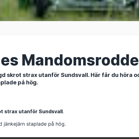
ades Mandomsrodd
 skrot strax utanför Sundsvall. Här får du höra o
plade på hög.
t strax utanför Sundsvall
.
 jänkejärn staplade på hög.