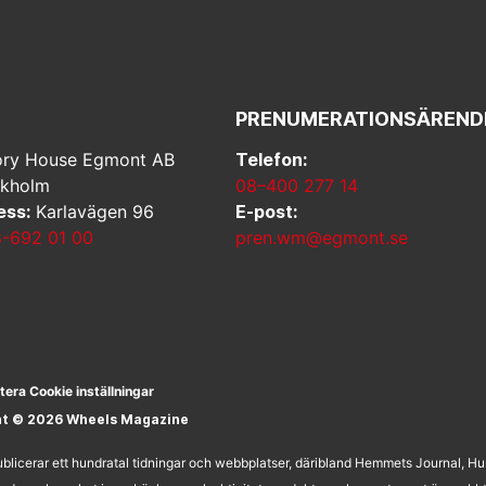
PRENUMERATIONSÄREND
ry House Egmont AB
Telefon:
ckholm
08–400 277 14
ess:
Karlavägen 96
E-post:
-692 01 00
pren.wm@egmont.se
tera Cookie inställningar
ht © 2026 Wheels Magazine
licerar ett hundratal tidningar och webbplatser, däribland Hemmets Journal, H