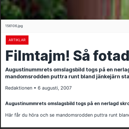
156106.jpg
ARTIKLAR
Filmtajm! Så fot
Augustinummrets omslagsbild togs på en nerlagd
mandomsrodden puttra runt bland jänkejärn sta
Redaktionen • 6 augusti, 2007
Augustinummrets omslagsbild togs på en nerlagd skro
Här får du höra och se mandomsrodden puttra runt bland