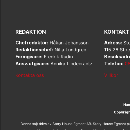
REDAKTION
KONTAKT
Chefredaktör:
Håkan Johansson
Adress:
Sto
Redaktionschef:
Nilla Lundgren
115 26 Sto
Formgivare:
Fredrik Rudin
Besöksadr
Ansv. utgivare:
Annika Lindecrantz
Telefon:
08
Kontakta oss
Villkor
Han
Copyrig
Denna sajt drivs av Story House Egmont AB. Story House Egmont pub