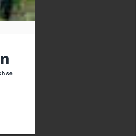
en
ch se