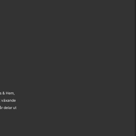
us & Hem,
t växande
r delar ut