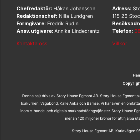
Chefredaktör:
Håkan Johansson
Adress:
Sto
Redaktionschef:
Nilla Lundgren
115 26 Sto
Formgivare:
Fredrik Rudin
Besöksadr
Ansv. utgivare:
Annika Lindecrantz
Telefon:
08
Kontakta oss
Villkor
Han
Copyrig
Denna sajt drivs av Story House Egmont AB. Story House Egmont pub
Icakuriren, Vagabond, Kalle Anka och Bamse. Vi har även en omfatta
inom e-handel och digitala marknadsföringstjänster. Story House Egm
mer än 120 miljoner kronor för att hjälpa 
Story House Egmont AB, Karlavägen 96