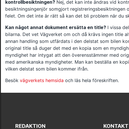
kontrollbesiktningen?
Nej, det kan inte ändras vid kont
besiktningsingenjör somgjort registreringsbesiktningen o
felet. Om det inte är rätt så kan det bli problem när du s
Kan något annat dokument ersätta en title?
I vissa del
bilarna. Det vet Vägverket om och då krävs ingen title a
annan handling som utfärdats i den delstat som bilen k
original title så duger det med en kopia som en myndigh
myndighet har intygat att den överensstämmer med origin
med amerikanska myndigheter. Man kan beställa en kop
vilken delstat som bilen kommer ifrån.
Besök
vägverkets hemsida
och läs hela föreskriften.
REDAKTION
KONTAKT