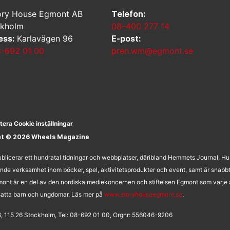
ry House Egmont AB
Telefon:
ckholm
08–400 277 14
ess:
Karlavägen 96
E-post:
-692 01 00
pren.wm@egmont.se
tera Cookie inställningar
ht © 2026 Wheels Magazine
licerar ett hundratal tidningar och webbplatser, däribland Hemmets Journal, H
nde verksamhet inom böcker, spel, aktivitetsprodukter och event, samt är snabb
ont är en del av den nordiska mediekoncernen och stiftelsen Egmont som varje å
utsatta barn och ungdomar. Läs mer på
www.storyhouseegmont.se
.
, 115 26 Stockholm, Tel: 08-692 01 00, Orgnr: 556046-9206