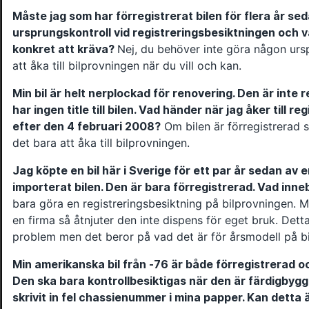
Måste jag som har förregistrerat bilen för flera år se
ursprungskontroll vid registreringsbesiktningen och v
konkret att kräva?
Nej, du behöver inte göra någon ursp
att åka till bilprovningen när du vill och kan.
Min bil är helt nerplockad för renovering. Den är inte 
har ingen title till bilen. Vad händer när jag åker till 
efter den 4 februari 2008?
Om bilen är förregistrerad s
det bara att åka till bilprovningen.
Jag köpte en bil här i Sverige för ett par år sedan av
importerat bilen. Den är bara förregistrerad. Vad inne
bara göra en registreringsbesiktning på bilprovningen. 
en firma så åtnjuter den inte dispens för eget bruk. Det
problem men det beror på vad det är för årsmodell på bi
Min amerikanska bil från -76 är både förregistrerad o
Den ska bara kontrollbesiktigas när den är färdigbygg
skrivit in fel chassienummer i mina papper. Kan detta