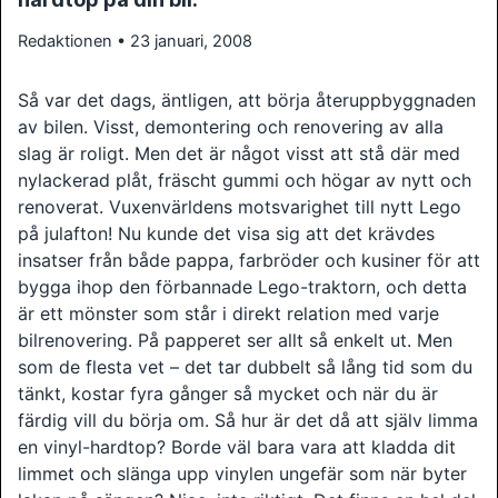
Redaktionen • 23 januari, 2008
Så var det dags, äntligen, att börja återuppbyggnaden
av bilen. Visst, demontering och renovering av alla
slag är roligt. Men det är något visst att stå där med
nylackerad plåt, fräscht gummi och högar av nytt och
renoverat. Vuxenvärldens motsvarighet till nytt Lego
på julafton! Nu kunde det visa sig att det krävdes
insatser från både pappa, farbröder och kusiner för att
bygga ihop den förbannade Lego-traktorn, och detta
är ett mönster som står i direkt relation med varje
bilrenovering. På papperet ser allt så enkelt ut. Men
som de flesta vet – det tar dubbelt så lång tid som du
tänkt, kostar fyra gånger så mycket och när du är
färdig vill du börja om. Så hur är det då att själv limma
en vinyl-hardtop? Borde väl bara vara att kladda dit
limmet och slänga upp vinylen ungefär som när byter