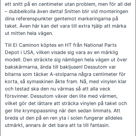
ett snitt på en centimeter utan problem, men för all del
– dubbelkolla även detta! Snitten blir vid monteringen
dina referenspunkter gentemot markeringarna på
taket. Även här kan det vara till extra hjälp att märka
ut mitten hela vägen.
Till El Caminon köptes en HT från National Parts
Depot i USA, vilken visade sig vara av en märklig
modell. Den sträckte sig nämligen hela vägen ut över
bakskärmarna, ända till bakljusen! Dessutom var
bitarna som täcker A-stolparna några centimeter för
korta, så symaskinen åkte fram. Nå, med vinylen klar
och testad ska den nu värmas så att alla veck
försvinner. Dessutom växer den lite med värmen,
vilket gör det lättare att sträcka vinylen på taket och
ger lite krymppassning när den sedan limmats. Att
breda ut den på en ren yta i solen fungerar alldeles
utmärkt, annars är det bara att ta till fantasin.