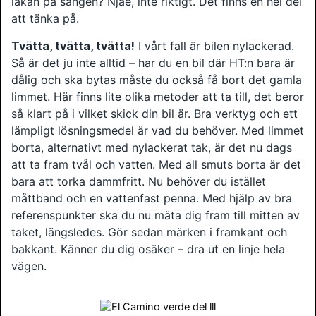
lakan på sängen? Njae, inte riktigt. Det finns en hel del
att tänka på.
Tvätta, tvätta, tvätta!
I vårt fall är bilen nylackerad.
Så är det ju inte alltid – har du en bil där HT:n bara är
dålig och ska bytas måste du också få bort det gamla
limmet. Här finns lite olika metoder att ta till, det beror
så klart på i vilket skick din bil är. Bra verktyg och ett
lämpligt lösningsmedel är vad du behöver. Med limmet
borta, alternativt med nylackerat tak, är det nu dags
att ta fram tvål och vatten. Med all smuts borta är det
bara att torka dammfritt. Nu behöver du istället
måttband och en vattenfast penna. Med hjälp av bra
referenspunkter ska du nu mäta dig fram till mitten av
taket, längsledes. Gör sedan märken i framkant och
bakkant. Känner du dig osäker – dra ut en linje hela
vägen.