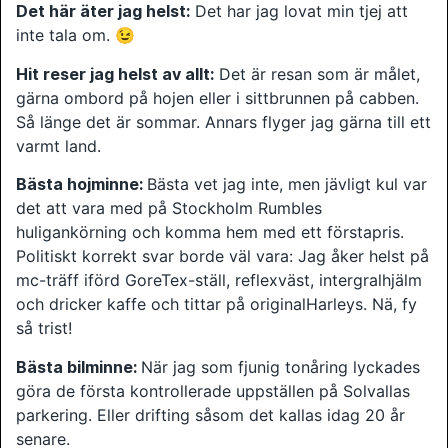
Det här äter jag helst:
Det har jag lovat min tjej att
inte tala om. 😉
Hit reser jag helst av allt:
Det är resan som är målet,
gärna ombord på hojen eller i sittbrunnen på cabben.
Så länge det är sommar. Annars flyger jag gärna till ett
varmt land.
Bästa hojminne:
Bästa vet jag inte, men jävligt kul var
det att vara med på Stockholm Rumbles
huligankörning och komma hem med ett förstapris.
Politiskt korrekt svar borde väl vara: Jag åker helst på
mc-träff iförd GoreTex-ställ, reflexväst, intergralhjälm
och dricker kaffe och tittar på originalHarleys. Nä, fy
så trist!
Bästa bilminne:
När jag som fjunig tonåring lyckades
göra de första kontrollerade uppställen på Solvallas
parkering. Eller drifting såsom det kallas idag 20 år
senare.