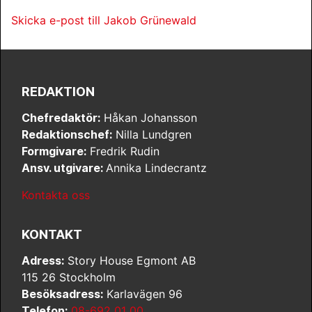
Skicka e-post till Jakob Grünewald
REDAKTION
Chefredaktör:
Håkan Johansson
Redaktionschef:
Nilla Lundgren
Formgivare:
Fredrik Rudin
Ansv. utgivare:
Annika Lindecrantz
Kontakta oss
KONTAKT
Adress:
Story House Egmont AB
115 26 Stockholm
Besöksadress:
Karlavägen 96
Telefon:
08-692 01 00