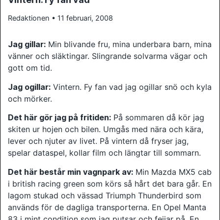
Redaktionen • 11 februari, 2008
Jag gillar:
Min blivande fru, mina underbara barn, mina
vänner och släktingar. Slingrande solvarma vägar och
gott om tid.
Jag ogillar:
Vintern. Fy fan vad jag ogillar snö och kyla
och mörker.
Det här gör jag på fritiden:
På sommaren då kör jag
skiten ur hojen och bilen. Umgås med nära och kära,
lever och njuter av livet. På vintern då fryser jag,
spelar dataspel, kollar film och längtar till sommarn.
Det här består min vagnpark av:
Min Mazda MX5 cab
i british racing green som körs så hårt det bara går. En
lagom stukad och vässad Triumph Thunderbird som
används för de dagliga transporterna. En Opel Manta
83 i mint condition som jag putsar och fejjar på. En