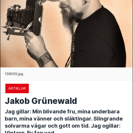
156055.jpg
ARTIKLAR
Jakob Grünewald
Jag gillar: Min blivande fru, mina underbara
barn, mina vänner och släktingar. Slingrande
solvarma vägar och gott om tid. Jag ogillar:
Vintern. Fy fan vad