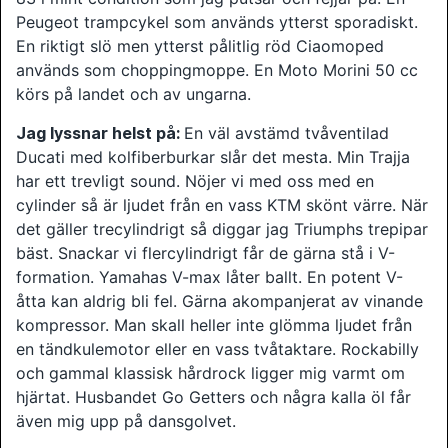
Peugeot trampcykel som används ytterst sporadiskt.
En riktigt slö men ytterst pålitlig röd Ciaomoped
används som choppingmoppe. En Moto Morini 50 cc
körs på landet och av ungarna.
Jag lyssnar helst på:
En väl avstämd tvåventilad
Ducati med kolfiberburkar slår det mesta. Min Trajja
har ett trevligt sound. Nöjer vi med oss med en
cylinder så är ljudet från en vass KTM skönt värre. När
det gäller trecylindrigt så diggar jag Triumphs trepipar
bäst. Snackar vi flercylindrigt får de gärna stå i V-
formation. Yamahas V-max låter ballt. En potent V-
åtta kan aldrig bli fel. Gärna akompanjerat av vinande
kompressor. Man skall heller inte glömma ljudet från
en tändkulemotor eller en vass tvåtaktare. Rockabilly
och gammal klassisk hårdrock ligger mig varmt om
hjärtat. Husbandet Go Getters och några kalla öl får
även mig upp på dansgolvet.