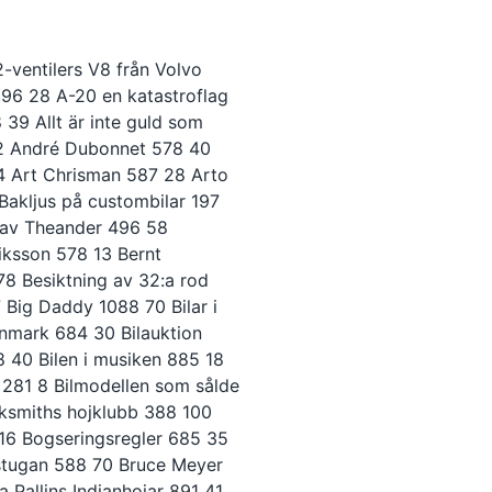
Muskel bilar allmän genomgång 487 19 Muskel Bilar Avslutning 1087 16 Muskel Bilar GTO 887 18 Muskelbilar 1281 24 Muskelbilar Buick GS400 GS455 387 17 Muskelbilar Chevelle 396 187 17 Muskelbilar Dodge Charger etc 787 17 Muskelbilar Ford Motor Co 287 17 Muskelbilar Olds 442 1286 34 Muskelbilar Olds 442,W-Machine 687 21 Muskelbilar Plyma RoadRunner 587 17 Muskelbilar Pontiac GTO 1186 14 Mustang 1967-74 988 21 Mäktiga motorer i Pro Stock 583 28 Nailheads medlemsbilar 1193 74 National MC Museum 886 39 NBM Hydraulik besök 884 28 Nordic HotRod Art 1192 28 Norrtälje-Bosse 186 61 Nostalgia Emporium Minnesota 190 42 Nu kan du bygga din egen bil 282 14 Nya besiktningsbestämmelser 782 56 Nya plåtkarosser till T-Ford 187 44 Nya registreringsbestämmelser 380 9 Nürnburgring 182 35 Off Road Heaven 680 12 Offroading i Sverige 1181 14 Offy-Motorn 1290 108 Oldtime Hot Rods 179 20 Om att svara och förklara 286 76 Om att vara olydig 986 67 Om brev, mat och ordbok 386 68 Om fantasi och framtiden 1185 60 Om intressen och tjejer 187 59 Om kallsvett inför faderskapet 687 46 Om lågprispoesi och hojar 486 67 Om MC-branschens ansikte 686 68 Om motorkonservering och race 885 82 Om politik och prenumeranter 985 76 Om practical jokes och SMC 1285 60 Om prutning och poliser 785 62 Om tjuvar och bussreklam 1085 60 Om tvång att ha skinnställ 186 69 Om varför rosten kommer 786 68 Papper saknas? 785 16 Pat Ganahls bilar 784 14 Pelle & Gurra i Top Fuel 890 82 Pelle & Gurras Top Fuelbil 283 54 Pete & Jakes Hot Rod Repair 379 19 PickUp Trucks 384 12 Pionjärerna Vägen Västerut 1089 26 Plastkarosser i USA 679 15 Pontiac historia 586 45 Porscheägar kåseri 891 20 Proff gör en garagerunda 684 18 Proff gör en garagerunda 683 34 Proffs Speed Shop besök 483 20 Projekt 300 i vindtunnel 287 40 Provkörning av Ski Boat 493 110 PV-bygge av AMU-elever 1093 6 På luffen med Jeepen 1282 18 Racedramatik 891 4 RCM fälgar 686 36 Reflexselens tillkomst 990 83 Renovering, om- eller nybygge 1090 22 Renoveringsobjekt 479 30 Resan till Isle of Man del 1 1190 79 Resan till Isle of Man del 2 1290 87 Resan till Street Rod Nats 1188 32 Robban Aftén 885 39 Roddingens tidsepoker 982 12 Rodprodukter i Sverige 884 22 Roger Svensson ”Svåger” 786 70 Ron Boggs Dragster 691 28 Rostdöden 688 80 Rumbo Coppers i Uppland 285 76 Rune Fjeld 279 25 Sagan om Gold Wing 286 62 Samlare av hi-perf motordelar 287 64 Samma gamla djupsinnigheter 587 78 Semesterresan Chryslersvenskar 888 28 Sextonårsbilen 282 16 Sextonårsbilen 1278 6 SFRO 85 985 Sid Leitch och hans V-twins 696 84 Skandinavian Street Rod Parts 286 22 Ski Boat byggnad 389 40 Skrotbesök 1286 23 Skrotbilder 1293 22 Skrotbilder 683 58 Skrotbilder 483 26 Skrotbilder 1180 34 Skrotbilder från USA 296 14 Skrotbilsjakt i London 1284 21 Skrotbilsresor i Kalifornien 783 27 Skrotminnen under 10 år 183 26 Skrotrunda i USA 1187 36 Slutsiffra 6 1178 7 Släpvagnar 71278 28 SM mästarna i standard 887 64 SMF motorklubb 583 48 Smällen på Brinken 191 36 Snyggare nummerskyltar 1296 18 Soll