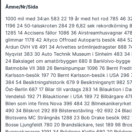
Ämne/Nr/Sida
1000 mil med 34:an 583 22 19 år med hot rod 785 46 32-ventilers V8 från Volvo 1196 24 50-talsskroten 284 29 6,82 sek rekordkörning 896 28 A-20 en katastroflag 1285 14 Accisens fällor 1086 36 Airstreamhusvagnar 478 39 Allt är inte guld som glimmar 1178 42 Altyco Offroad Autoparts besök 484 52 André Dubonnet 578 40 Ardun OVH V8 491 34 Arivettes srömlinjedragster 888 74 Art Chrisman 587 28 Arto Nyqvist 383 30 Auto Technik Museum i Sinheim 483 34 Bakljus på custombilar 197 24 Bakslaget om amatörbyggen 680 8 BanVolvo-bygge av Theander 496 58 Batmobile VII 388 26 Bensinpumpar 1096 76 Bernt Fredriksson 578 13 Bernt Karlsson-besök 197 70 Bernt Karlsson-besök i USA 296 78 Besiktning av 32:a rod 384 54 Besiktningshistorik 679 9 Besiktningsnytt 982 57 Big Daddy 1088 70 Bilar i Öst-Berlin 687 17 Bilar till vardags 283 14 Bilauktion i Danmark 684 30 Bilauktion Vendelsö 192 71 Bilauktioner i USA 189 72 Bilbärgare 478 40 Bilen i musiken 885 18 Bilen som inte finns Nova 396 484 32 Bilmekanikeryrket 281 8 Bilmodellen som sålde 490 34 Bilskrot 292 89 Bilstereotävling -92 692 24 Blacksmiths hojklubb 388 100 Blotsvens MC Strängnäs 1288 23 Bob Drake besök 982 16 Bogseringsregler 685 35 Bosse Ljungfeldt 780 20 Brandsläckare, test 189 98 Brostugan 588 70 Bruce Meyer Buggyskaparen 1091 34 Bröderna Kjellin 680 20 Bröderna Pallins Indianhojar 891 41 Bullforden på 60-talet 1282 26 Buregaffla hojklubb 291 81 Byggdrömmar 278 39 Båtnostalgi för bilfolk 590 18 Callaway Cars 991 80 Calles Chopperdelar 1089 90 Camaron 30 år 297 67 Charlotte M S Pausshow 993 4 Cheva Caprice-historik 1296 69 Chevaentusiasterna Lundins 297 75 Chopperriksdag i Katrineholm 1184 75 Cobran 30 år 1293 65 Corvettemotor LS1 996 28 Coventry Classics Z-Jag 983 28 Cronqans senaste 991 40 Cruisinkåseri 493 98 Cusomtips skisser av Bradley 791 92 Customs från 50-talet 1178 10 Danchuk reprodelar till Cheva 687 42 De tidiga roddarna i USA del 1 1283 16 De tidiga roddarna i USA del 2 184 14 De tidiga roddarna i USA del 3 284 14 Den gamle och Harleyn 486 79 Den trångsynte dårfinken Knut 886 81 Dennis Priddle nya dragster 383 28 Designskolan USA 887 42 Detroit nyheter 479 44 Dirty Laundry Racebåt 891 36 Don Garlits intervju 379 8 Don Garlits och hans museum 986 20 Dragbikes på norska 289 72 Dragboat-racing 294 28 Dragracing 983 14 Dragracing med snöskoter 197 73 Dragracingens standarklass 586 25 Dragracingskolan del 10 296 70 Droppen under byggnad hos Boyd 191 78 Drömmar och verklighet 485 14 Drömmen om Californien del 1 1291 28 Drömmen om Californien del 2 192 26 Drömmen om Californien del 3 292 27 Drömmen om Gasdroskan 1287 68 Drömresan till USA 385 14 Drömrodden 880 26 Ecko störst bland gatåkarna 483 35 Eddie Hill dragracingstjärna 489 79 Edsviken HotRod klassiker 1291 68 Eget bruk import 1289 85 Egge Machine Company USA 1087 35 Empidelar på VW 297 62 En dag på racerbanan 197 83 En Mustangägares bekännelser 392 90 En raggares bekännelser 1091 14 En streetracer sjunger ut 1187 59 Engelska garagescener 182 16 Excelsior och Super X-historik 1196 84 Excelsior-Henderson tillbaka 1196 84 F18 regeln 1278 8 Falu Dragracing Club 378 33 Familjen GM i Härnösand 696 82 Femtiotalare i Istanbul 179 15 Fenomenet Cronquist 1088 39 Flam Lack 988 61 Ford 1932 1182 52 Ford Flivver 193 78 Fordy 192 92 Formgivarna del 1 Earl 987 35 Formgivarna del 10 Tremulis 988 34 Formgivarna del 11 Ghia 1188 90 Formgivarna del 2 Loewy 1087 70 Formgivarna del 3 Mitchell 1187 17 Formgivarna del 4 Goertz 1287 36 Formgivarna del 5 Bertone 188 28 Formgivarna del 6 Pininfarina 288 30 Formgivarna del 7 Buehrig 388 30 Formgivarna del 8 Giugiaro 788 76 Formgivarna del 9 Figoni 888 67 Frank Jensen fordskrot 986 61 Från pudelparty till arvlöshet 387 61 Fyrhjulsdrivna nyheter 583 24 Fälgar 479 8 Förarföreningen för dragracing 979 9 Förgasare och brytarspetsar 787 76 Första SFRO-besiktningen 982 58 Försäkra din hobbybil 285 16 Förvandlingen 285 35 Gante i Falun 1088 27 Garagescener USA 492 85 Gary Burgin 687 14 Gasturbinbilen 990 64 Gatbilar, sammandrag av -93 1193 18 Gjutjärn MC klubb 779 28 GM:s 80-tals jänkare 679 22 Go-kart racing 896 68 Graphics 189 104 H-D kåseri 693 89 Halv T23 med husvagn 192 78 Hamburgertest 197 56 Han som aldrig säljer 1078 18 Hansen Racing 585 60 Harambee Hobby besök 684 54 Harrahs bilmuseum 1280 12 Harry Bradley skisser 1090 76 Harveys Jeep Shop 986 8 Hastighetstävlan historik 187 36 Hazze Fromm & Ragnarök IV 978 32 HD pristävling ihopsättning 890 85 Hells Angels Danmark 1084 68 Hemi-historik 294 18 Hemma hos Henning 286 78 Herrgårdsvagnar-ett axplock 1196 70 Hi-Boy -34 i USA 1282 12 Historien om Edsel 391 25 Historien om Ossian 590 32 Hobbyfordonsutredningen 493 12 Hojglimtar från 60-talet 1085 74 Hojglimtar från 60-talet 885 68 Hojglimtar från 60-talet 685 66 Hojskvaller från USA 1284 62 Hot Rod Kids serie 493 bilaga Hot rod-pionjärerna del 1 185 17 Hot rod-pionjärerna del 2 285 20 Hot Rodding 280 12 Hot Rods in primer 488 87 Hotet mot Funny Car 680 14 Husbilar i Amerika 387 31 Husvagnar-varianter, teknik 297 30 Hyllning till Triken 488 98 I backspegeln Wheels 15 år 1292 5 I vedbodtrimmarens våld 1087 42 IHP möter SMS 487 80 Import från Tyskland 286 38 Import från USA 1288 34 Importera din bil själv 787 58 Importera själv från USA 179 18 Individualitet i dragracing 691 26 Info Design besök 984 82 Inge Ellburg 1183 33 Ingvar på Hisingen 487 86 Ital American Motor Import 284 14 Jakten på HD:s själ del 1 1291 92 Jakten på HD:s själ del 2 192 84 Jakten på HD:s själ del 3 292 97 James Deans Porsche 493 18 Jimmy Nylund-besök i USA 296 84 Jordbaneracing 783 14 Jukebox 688 23 Jukeboxar 787 42 Jösse Car-besök 996 12 K & W hjälper privatimportörer 490 13 Kaliforniaskrot i Danmark 1083 62 Kalle Jonasson från Rättvik 1185 26 Karl-Ola Englund 679 12 Karl-Ola Englund 578 18 Katalogtips 1286 43 Katastrof, om garagebrand 389 94 King of the Kustomizers 484 12 Kit Car firmaadresser 493 26 Kit Car Special 283 57 Kit Car Special 183 50 Kit Car Special 1182 14 Kit Cars 1081 14 Klintberg & Way besök 485 16 KnasTouring 488 79 Kortslutnigen 383 37 Kälkrace 379 7 Lapphogs 791 38 Larry Nicklin Rodstylare 488 26 Lasse Fagerberg 385 20 Lasse Tidbloms bilar 1093 74 Leif Mellberg 686 35 Leksakslandet 887 84 Lightning Performance 891 34 Likbilen Dodge -39 885 26 Lill-Benke Söderberg 386 18 Lincoln Story 588 102 Lowriders 793 65 Lågseriefordon 780 8 Läsarkåseri Björn Christensen 881 34 Lörs 88 688 Mahognyracerbåtar 387 39 Mardrömmen om Skiboats 9890 34 Mats Thollander 8188 72 MC-skyltar på bil 1190 103 McGee Tornado dragracigmotor 589 34 Med lång näsa på ruinens brant 887 61 Mercedesimport från Tyskland 392 74 Micke Muster-hemma hos 297 24 Mickey Thompson 688 27 Military Truck Center 1285 28 Miniroddar från USA 383 14 Minitruckin 983 14 Modellbygge i USA 583 20 Modighs Midnight Auto Supply 285 36 Moheda-Calle håller stilen 1286 62 Mot nya djärva mål del 1 986 74 Mot nya djärva mål del 2 1086 74 Motorbana i Stor Stockholm 893 35 Motorlitteratur 292 20 Motown 888 82 Mr JR Racing 687 48 