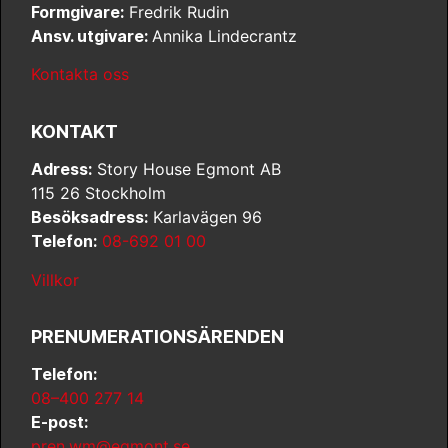
Formgivare:
Fredrik Rudin
Ansv. utgivare:
Annika Lindecrantz
Kontakta oss
KONTAKT
Adress:
Story House Egmont AB
115 26 Stockholm
Besöksadress:
Karlavägen 96
Telefon:
08-692 01 00
Villkor
PRENUMERATIONSÄRENDEN
Telefon:
08–400 277 14
E-post:
pren.wm@egmont.se