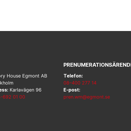
PRENUMERATIONSÄREND
ry House Egmont AB
Telefon:
ckholm
08–400 277 14
ess:
Karlavägen 96
E-post:
-692 01 00
pren.wm@egmont.se