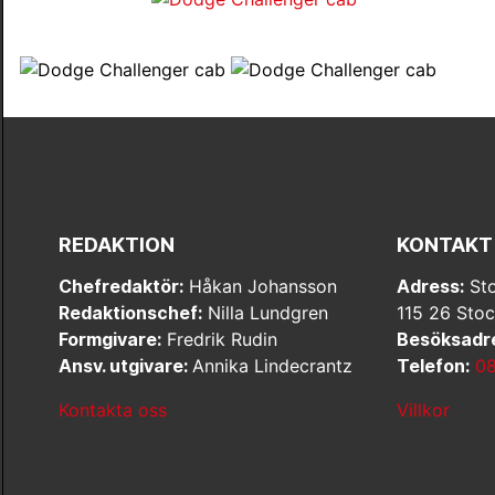
REDAKTION
KONTAKT
Chefredaktör:
Håkan Johansson
Adress:
Sto
Redaktionschef:
Nilla Lundgren
115 26 Sto
Formgivare:
Fredrik Rudin
Besöksadr
Ansv. utgivare:
Annika Lindecrantz
Telefon:
08
Kontakta oss
Villkor