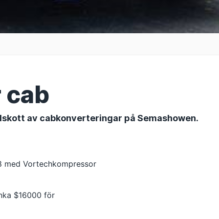
 cab
tillskott av cabkonverteringar på Semashowen.
T8 med Vortechkompressor
ynka $16000 för