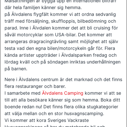
Målsättningen är bygga upp en internationell bilträff
där hela familjen känner sig hemma.
på Älvdalens flygfält kommer vi att ordna sedvanlig
träff med försäljning, skuffloppis, bilbedömning och
parad. Inne i Älvdalen kommer det att bli cruising för
såväl motorcyklar som USA-bilar. Det kommer att
arrangeras dragracingtävling samt möjlighet att själv
testa vad den egna bilen/motorcykeln går för. Flera
kända artister uppträder i Älvdalsparken fredag och
lördag kväll och på söndagen inriktas underhållningen
på barnen.
Nere i Älvdalens centrum är det marknad och det finns
flera restauranger och barer.
I samarbete med
Älvdalens Camping
kommer vi att se
till att alla besökare känner sig som hemma. Boka ditt
boende redan nu! Det finns flera olika stugkategorier
att välja mellan och en stor husvagnscamping.
Vi kommer att kora Sveriges Vackraste