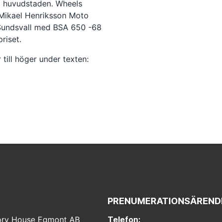
m huvudstaden. Wheels
Mikael Henriksson Moto
Sundsvall med BSA 650 -68
riset.
 till höger under texten:
PRENUMERATIONSÄREND
ry House Egmont AB
Telefon: