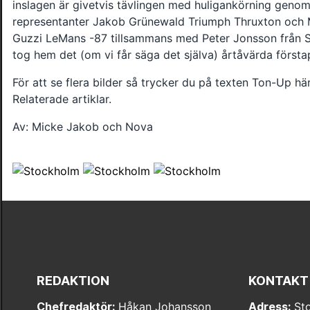
inslagen är givetvis tävlingen med huligankörning geno
representanter Jakob Grünewald Triumph Thruxton och 
Guzzi LeMans -87 tillsammans med Peter Jonsson från 
tog hem det (om vi får säga det själva) årtåvärda förstap
För att se flera bilder så trycker du på texten Ton-Up här
Relaterade artiklar.
Av: Micke Jakob och Nova
REDAKTION
KONTAKT
Chefredaktör:
Håkan Johansson
Adress:
Sto