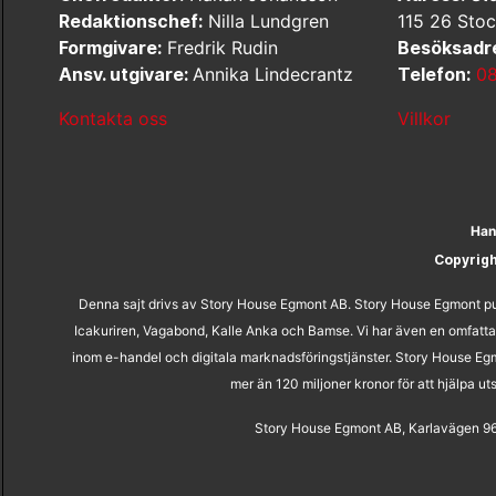
Redaktionschef:
Nilla Lundgren
115 26 Sto
Formgivare:
Fredrik Rudin
Besöksadr
Ansv. utgivare:
Annika Lindecrantz
Telefon:
08
Kontakta oss
Villkor
Han
Copyrig
Denna sajt drivs av Story House Egmont AB. Story House Egmont pub
Icakuriren, Vagabond, Kalle Anka och Bamse. Vi har även en omfatta
inom e-handel och digitala marknadsföringstjänster. Story House Egm
mer än 120 miljoner kronor för att hjälpa 
Story House Egmont AB, Karlavägen 96