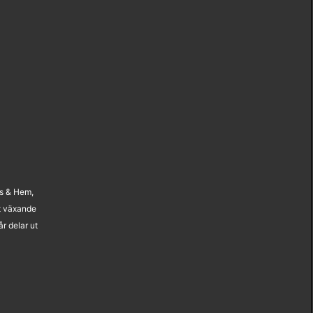
us & Hem,
t växande
r delar ut