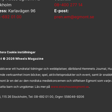
ckholm
08–400 277 14
ess:
Karlavägen 96
E-post:
-692 01 00
pren.wm@egmont.se
tera Cookie inställningar
ht © 2026 Wheels Magazine
licerar ett hundratal tidningar och webbplatser, däribland Hemmets Journal, H
nde verksamhet inom böcker, spel, aktivitetsprodukter och event, samt är snabb
ont är en del av den nordiska mediekoncernen och stiftelsen Egmont som varje å
utsatta barn och ungdomar. Läs mer på
www.storyhouseegmont.se
.
, 115 26 Stockholm, Tel: 08-692 01 00, Orgnr: 556046-9206