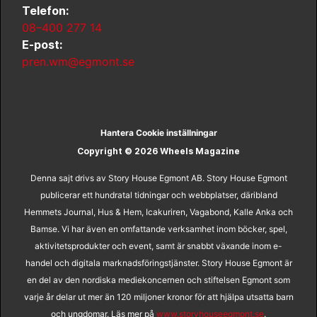
Telefon:
08–400 277 14
E-post:
pren.wm@egmont.se
Hantera Cookie inställningar
Copyright © 2026 Wheels Magazine
Denna sajt drivs av Story House Egmont AB. Story House Egmont
publicerar ett hundratal tidningar och webbplatser, däribland
Hemmets Journal, Hus & Hem, Icakuriren, Vagabond, Kalle Anka och
Bamse. Vi har även en omfattande verksamhet inom böcker, spel,
aktivitetsprodukter och event, samt är snabbt växande inom e-
handel och digitala marknadsföringstjänster. Story House Egmont är
en del av den nordiska mediekoncernen och stiftelsen Egmont som
varje år delar ut mer än 120 miljoner kronor för att hjälpa utsatta barn
och ungdomar. Läs mer på
www.storyhouseegmont.se
.