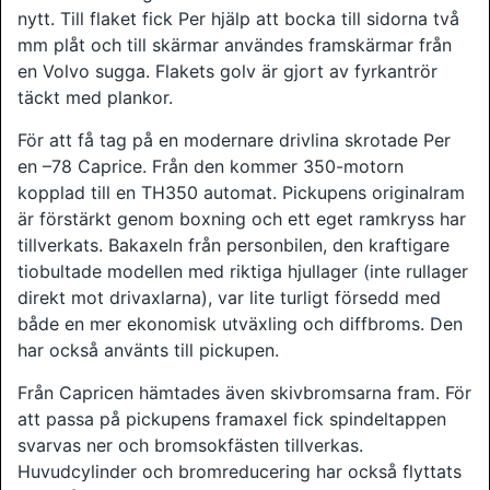
nytt. Till flaket fick Per hjälp att bocka till sidorna två
mm plåt och till skärmar användes framskärmar från
en Volvo sugga. Flakets golv är gjort av fyrkantrör
täckt med plankor.
För att få tag på en modernare drivlina skrotade Per
en –78 Caprice. Från den kommer 350-motorn
kopplad till en TH350 automat. Pickupens originalram
är förstärkt genom boxning och ett eget ramkryss har
tillverkats. Bakaxeln från personbilen, den kraftigare
tiobultade modellen med riktiga hjullager (inte rullager
direkt mot drivaxlarna), var lite turligt försedd med
både en mer ekonomisk utväxling och diffbroms. Den
har också använts till pickupen.
Från Capricen hämtades även skivbromsarna fram. För
att passa på pickupens framaxel fick spindeltappen
svarvas ner och bromsokfästen tillverkas.
Huvudcylinder och bromreducering har också flyttats