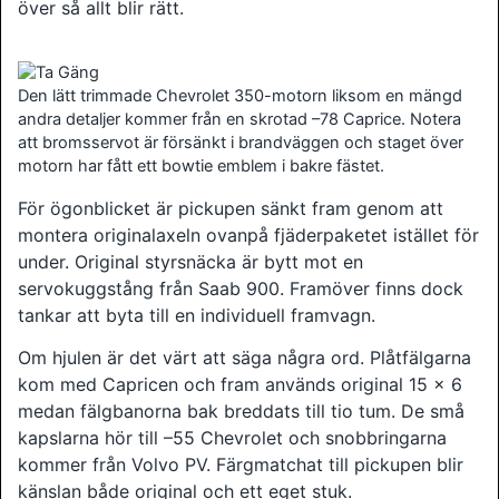
över så allt blir rätt.
Den lätt trimmade Chevrolet 350-motorn liksom en mängd
andra detaljer kommer från en skrotad –78 Caprice. Notera
att bromsservot är försänkt i brandväggen och staget över
motorn har fått ett bowtie emblem i bakre fästet.
För ögonblicket är pickupen sänkt fram genom att
montera originalaxeln ovanpå fjäderpaketet istället för
under. Original styrsnäcka är bytt mot en
servokuggstång från Saab 900. Framöver finns dock
tankar att byta till en individuell framvagn.
Om hjulen är det värt att säga några ord. Plåtfälgarna
kom med Capricen och fram används original 15 x 6
medan fälgbanorna bak breddats till tio tum. De små
kapslarna hör till –55 Chevrolet och snobbringarna
kommer från Volvo PV. Färgmatchat till pickupen blir
känslan både original och ett eget stuk.