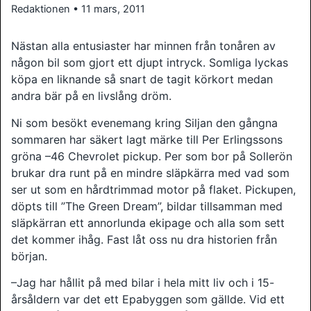
Redaktionen • 11 mars, 2011
Nästan alla entusiaster har minnen från tonåren av
någon bil som gjort ett djupt intryck. Somliga lyckas
köpa en liknande så snart de tagit körkort medan
andra bär på en livslång dröm.
Ni som besökt evenemang kring Siljan den gångna
sommaren har säkert lagt märke till Per Erlingssons
gröna –46 Chevrolet pickup. Per som bor på Sollerön
brukar dra runt på en mindre släpkärra med vad som
ser ut som en hårdtrimmad motor på flaket. Pickupen,
döpts till ”The Green Dream”, bildar tillsamman med
släpkärran ett annorlunda ekipage och alla som sett
det kommer ihåg. Fast låt oss nu dra historien från
början.
–Jag har hållit på med bilar i hela mitt liv och i 15-
årsåldern var det ett Epabyggen som gällde. Vid ett