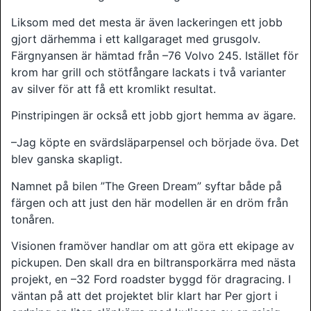
Liksom med det mesta är även lackeringen ett jobb
gjort därhemma i ett kallgaraget med grusgolv.
Färgnyansen är hämtad från –76 Volvo 245. Istället för
krom har grill och stötfångare lackats i två varianter
av silver för att få ett kromlikt resultat.
Pinstripingen är också ett jobb gjort hemma av ägare.
–Jag köpte en svärdsläparpensel och började öva. Det
blev ganska skapligt.
Namnet på bilen ”The Green Dream” syftar både på
färgen och att just den här modellen är en dröm från
tonåren.
Visionen framöver handlar om att göra ett ekipage av
pickupen. Den skall dra en biltransporkärra med nästa
projekt, en –32 Ford roadster byggd för dragracing. I
väntan på att det projektet blir klart har Per gjort i