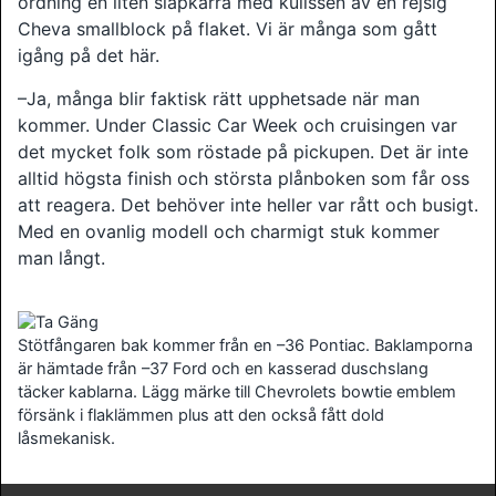
ordning en liten släpkärra med kulissen av en rejsig
Cheva smallblock på flaket. Vi är många som gått
igång på det här.
–Ja, många blir faktisk rätt upphetsade när man
kommer. Under Classic Car Week och cruisingen var
det mycket folk som röstade på pickupen. Det är inte
alltid högsta finish och största plånboken som får oss
att reagera. Det behöver inte heller var rått och busigt.
Med en ovanlig modell och charmigt stuk kommer
man långt.
Stötfångaren bak kommer från en –36 Pontiac. Baklamporna
är hämtade från –37 Ford och en kasserad duschslang
täcker kablarna. Lägg märke till Chevrolets bowtie emblem
försänk i flaklämmen plus att den också fått dold
låsmekanisk.