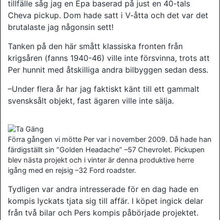
tillfälle såg jag en Epa baserad på just en 40-tals
Cheva pickup. Dom hade satt i V-åtta och det var det
brutalaste jag någonsin sett!
Tanken på den här smått klassiska fronten från
krigsåren (fanns 1940-46) ville inte försvinna, trots att
Per hunnit med åtskilliga andra bilbyggen sedan dess.
–Under flera år har jag faktiskt känt till ett gammalt
svensksålt objekt, fast ägaren ville inte sälja.
Förra gången vi mötte Per var i november 2009. Då hade han
färdigställt sin ”Golden Headache” –57 Chevrolet. Pickupen
blev nästa projekt och i vinter är denna produktive herre
igång med en rejsig –32 Ford roadster.
Tydligen var andra intresserade för en dag hade en
kompis lyckats tjata sig till affär. I köpet ingick delar
från två bilar och Pers kompis påbörjade projektet.