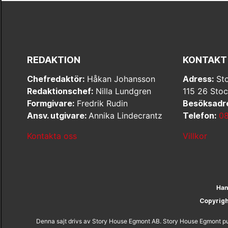
REDAKTION
KONTAKT
Chefredaktör:
Håkan Johansson
Adress:
Sto
Redaktionschef:
Nilla Lundgren
115 26 Sto
Formgivare:
Fredrik Rudin
Besöksadr
Ansv. utgivare:
Annika Lindecrantz
Telefon:
08
Kontakta oss
Villkor
Han
Copyrig
Denna sajt drivs av Story House Egmont AB. Story House Egmont pub