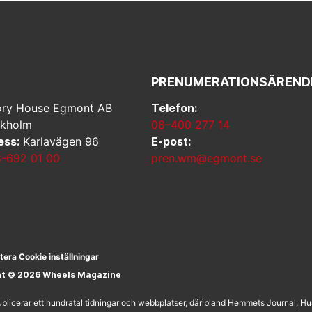
PRENUMERATIONSÄREND
ry House Egmont AB
Telefon:
ckholm
08–400 277 14
ess:
Karlavägen 96
E-post:
-692 01 00
pren.wm@egmont.se
tera Cookie inställningar
ht © 2026 Wheels Magazine
licerar ett hundratal tidningar och webbplatser, däribland Hemmets Journal, H