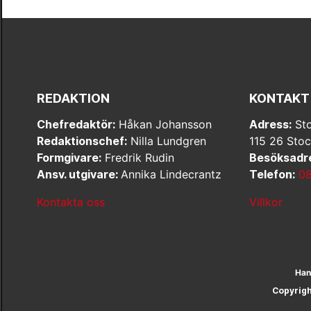
REDAKTION
KONTAKT
Chefredaktör:
Håkan Johansson
Adress:
Sto
Redaktionschef:
Nilla Lundgren
115 26 Sto
Formgivare:
Fredrik Rudin
Besöksadr
Ansv. utgivare:
Annika Lindecrantz
Telefon:
08
Kontakta oss
Villkor
Han
Copyrig