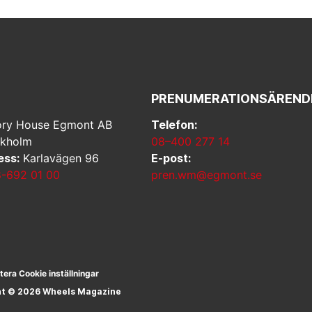
PRENUMERATIONSÄREND
ry House Egmont AB
Telefon:
ckholm
08–400 277 14
ess:
Karlavägen 96
E-post:
-692 01 00
pren.wm@egmont.se
tera Cookie inställningar
ht © 2026 Wheels Magazine