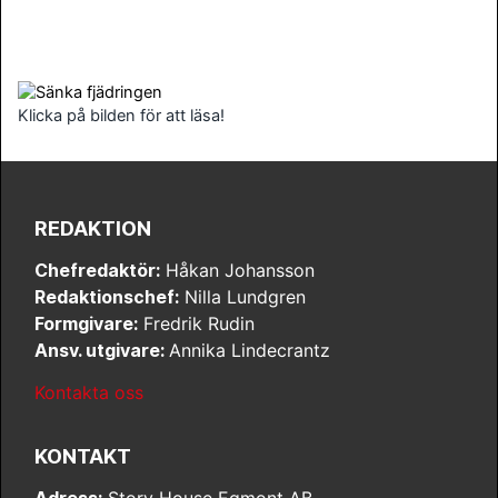
Klicka på bilden för att läsa!
REDAKTION
Chefredaktör:
Håkan Johansson
Redaktionschef:
Nilla Lundgren
Formgivare:
Fredrik Rudin
Ansv. utgivare:
Annika Lindecrantz
Kontakta oss
KONTAKT
Adress:
Story House Egmont AB