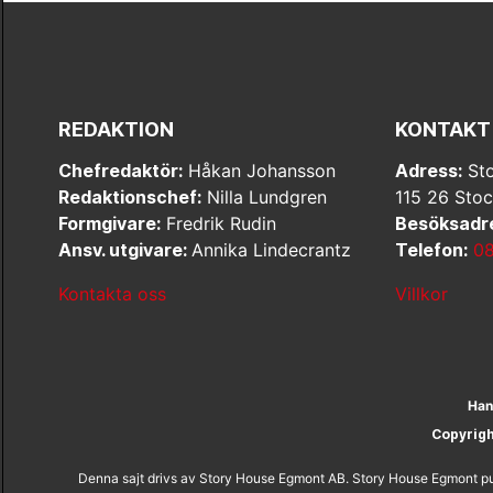
REDAKTION
KONTAKT
Chefredaktör:
Håkan Johansson
Adress:
Sto
Redaktionschef:
Nilla Lundgren
115 26 Sto
Formgivare:
Fredrik Rudin
Besöksadr
Ansv. utgivare:
Annika Lindecrantz
Telefon:
08
Kontakta oss
Villkor
Han
Copyrig
Denna sajt drivs av Story House Egmont AB. Story House Egmont pub