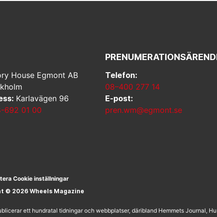
PRENUMERATIONSÄREND
ry House Egmont AB
Telefon:
ckholm
08–400 277 14
ess:
Karlavägen 96
E-post:
-692 01 00
pren.wm@egmont.se
tera Cookie inställningar
ht © 2026 Wheels Magazine
licerar ett hundratal tidningar och webbplatser, däribland Hemmets Journal, H