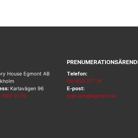
PRENUMERATIONSÄREND
ry House Egmont AB
Telefon:
ckholm
08–400 277 14
ess:
Karlavägen 96
E-post:
-692 01 00
pren.wm@egmont.se