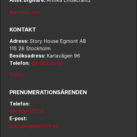
Ansv. utgivare:
Annika Lindecrantz
Kontakta oss
KONTAKT
Adress:
Story House Egmont AB
115 26 Stockholm
Besöksadress:
Karlavägen 96
Telefon:
08-692 01 00
Villkor
PRENUMERATIONSÄRENDEN
Telefon:
08–400 277 14
E-post:
pren.wm@egmont.se