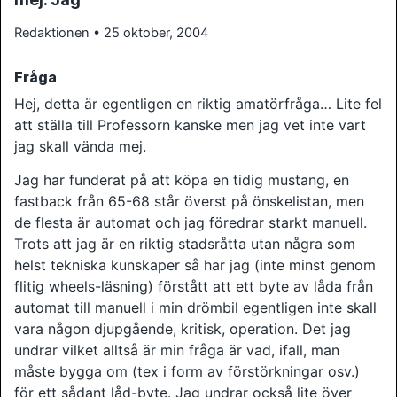
Redaktionen • 25 oktober, 2004
Fråga
Hej, detta är egentligen en riktig amatörfråga… Lite fel
att ställa till Professorn kanske men jag vet inte vart
jag skall vända mej.
Jag har funderat på att köpa en tidig mustang, en
fastback från 65-68 står överst på önskelistan, men
de flesta är automat och jag föredrar starkt manuell.
Trots att jag är en riktig stadsråtta utan några som
helst tekniska kunskaper så har jag (inte minst genom
flitig wheels-läsning) förstått att ett byte av låda från
automat till manuell i min drömbil egentligen inte skall
vara någon djupgående, kritisk, operation. Det jag
undrar vilket alltså är min fråga är vad, ifall, man
måste bygga om (tex i form av förstörkningar osv.)
för ett sådant låd-byte. Jag undrar också lite över