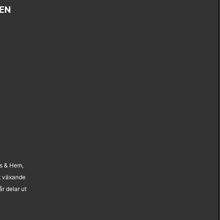
EN
us & Hem,
t växande
r delar ut