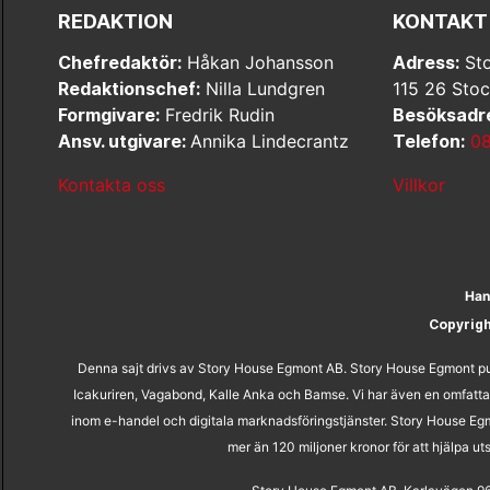
REDAKTION
KONTAKT
Chefredaktör:
Håkan Johansson
Adress:
Sto
Redaktionschef:
Nilla Lundgren
115 26 Sto
Formgivare:
Fredrik Rudin
Besöksadr
Ansv. utgivare:
Annika Lindecrantz
Telefon:
08
Kontakta oss
Villkor
Han
Copyrig
Denna sajt drivs av Story House Egmont AB. Story House Egmont pub
Icakuriren, Vagabond, Kalle Anka och Bamse. Vi har även en omfatta
inom e-handel och digitala marknadsföringstjänster. Story House Egm
mer än 120 miljoner kronor för att hjälpa 