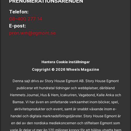
PRENUMERATIONSÄRENDEN
Telefon:
08–400 277 14
E-post:
pren.wm@egmont.se
Hantera Cookie inställningar
Copyright © 2026 Wheels Magazine
Denna sajt drivs av Story House Egmont AB. Story House Egmont
publicerar ett hundratal tidningar och webbplatser, däribland
Hemmets Journal, Hus & Hem, Icakuriren, Vagabond, Kalle Anka och
Bamse. Vi har även en omfattande verksamhet inom böcker, spel,
aktivitetsprodukter och event, samt är snabbt växande inom e-
handel och digitala marknadsföringstjänster. Story House Egmont är
en del av den nordiska mediekoncernen och stiftelsen Egmont som
varje år delar ut mer än 120 miljoner kronor för att hjälpa utsatta barn