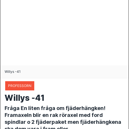
Willys -41
PROFESSORN
Willys -41
Fråga En liten fråga om fjäderhängken!
Framaxeln blir en rak röraxel med ford
spindlar o 2 fjäderpaket men fjäderhängkena
ska dom vara i fram eller