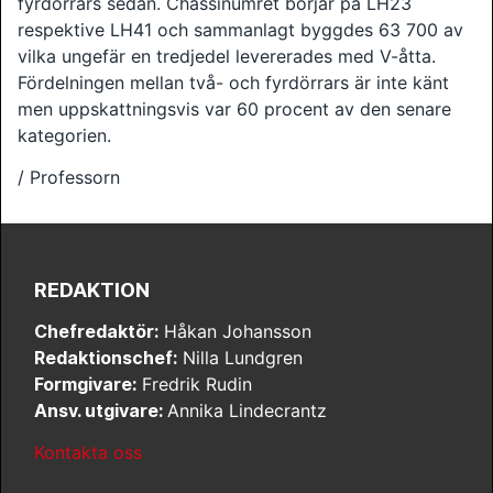
fyrdörrars sedan. Chassinumret börjar på LH23
respektive LH41 och sammanlagt byggdes 63 700 av
vilka ungefär en tredjedel levererades med V-åtta.
Fördelningen mellan två- och fyrdörrars är inte känt
men uppskattningsvis var 60 procent av den senare
kategorien.
/ Professorn
REDAKTION
Chefredaktör:
Håkan Johansson
Redaktionschef:
Nilla Lundgren
Formgivare:
Fredrik Rudin
Ansv. utgivare:
Annika Lindecrantz
Kontakta oss