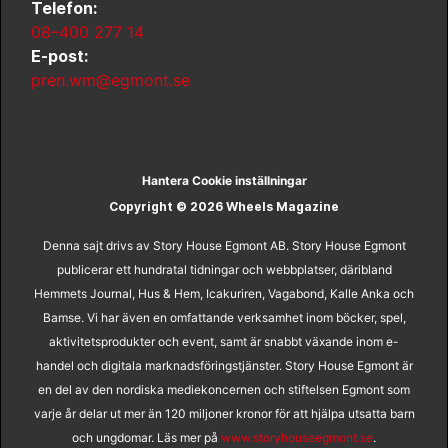
Telefon:
08–400 277 14
E-post:
pren.wm@egmont.se
Hantera Cookie inställningar
Copyright © 2026 Wheels Magazine
Denna sajt drivs av Story House Egmont AB. Story House Egmont
publicerar ett hundratal tidningar och webbplatser, däribland
Hemmets Journal, Hus & Hem, Icakuriren, Vagabond, Kalle Anka och
Bamse. Vi har även en omfattande verksamhet inom böcker, spel,
aktivitetsprodukter och event, samt är snabbt växande inom e-
handel och digitala marknadsföringstjänster. Story House Egmont är
en del av den nordiska mediekoncernen och stiftelsen Egmont som
varje år delar ut mer än 120 miljoner kronor för att hjälpa utsatta barn
och ungdomar. Läs mer på
www.storyhouseegmont.se
.