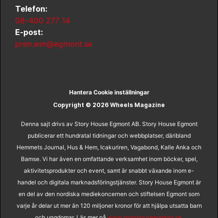
Telefon:
08–400 277 14
E-post:
pren.wm@egmont.se
Hantera Cookie inställningar
Copyright © 2026 Wheels Magazine
Denna sajt drivs av Story House Egmont AB. Story House Egmont
publicerar ett hundratal tidningar och webbplatser, däribland
Hemmets Journal, Hus & Hem, Icakuriren, Vagabond, Kalle Anka och
Bamse. Vi har även en omfattande verksamhet inom böcker, spel,
aktivitetsprodukter och event, samt är snabbt växande inom e-
handel och digitala marknadsföringstjänster. Story House Egmont är
en del av den nordiska mediekoncernen och stiftelsen Egmont som
varje år delar ut mer än 120 miljoner kronor för att hjälpa utsatta barn
och ungdomar. Läs mer på
www.storyhouseegmont.se
.