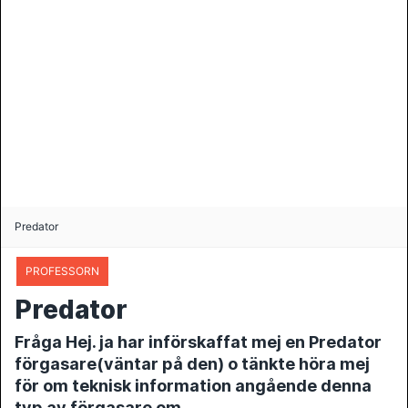
Predator
PROFESSORN
Predator
Fråga Hej. ja har införskaffat mej en Predator
förgasare(väntar på den) o tänkte höra mej
för om teknisk information angående denna
typ av förgasare om