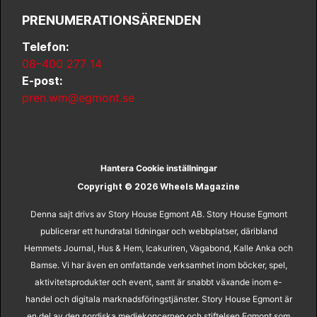
PRENUMERATIONSÄRENDEN
Telefon:
08–400 277 14
E-post:
pren.wm@egmont.se
Hantera Cookie inställningar
Copyright © 2026 Wheels Magazine
Denna sajt drivs av Story House Egmont AB. Story House Egmont
publicerar ett hundratal tidningar och webbplatser, däribland
Hemmets Journal, Hus & Hem, Icakuriren, Vagabond, Kalle Anka och
Bamse. Vi har även en omfattande verksamhet inom böcker, spel,
aktivitetsprodukter och event, samt är snabbt växande inom e-
handel och digitala marknadsföringstjänster. Story House Egmont är
en del av den nordiska mediekoncernen och stiftelsen Egmont som