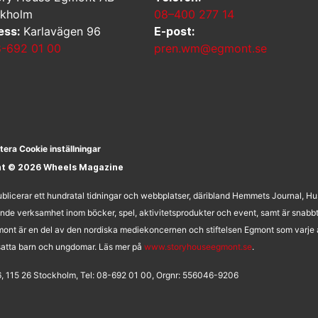
ckholm
08–400 277 14
ess:
Karlavägen 96
E-post:
-692 01 00
pren.wm@egmont.se
tera Cookie inställningar
ht © 2026 Wheels Magazine
licerar ett hundratal tidningar och webbplatser, däribland Hemmets Journal, H
nde verksamhet inom böcker, spel, aktivitetsprodukter och event, samt är snabb
ont är en del av den nordiska mediekoncernen och stiftelsen Egmont som varje å
utsatta barn och ungdomar. Läs mer på
www.storyhouseegmont.se
.
, 115 26 Stockholm, Tel: 08-692 01 00, Orgnr: 556046-9206