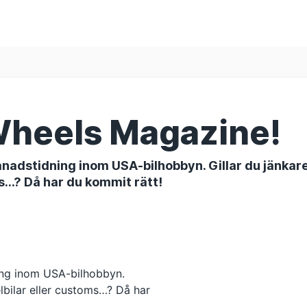
Wheels Magazine!
dstidning inom USA-bilhobbyn. Gillar du jänkare,
oms…? Då har du kommit rätt!
ing inom USA-bilhobbyn.
kelbilar eller customs…? Då har