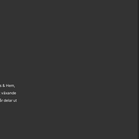
us & Hem,
t växande
r delar ut