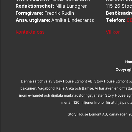
Redaktionschef:
Nilla Lundgren
115 26 Sto
Formgivare:
Fredrik Rudin
Besöksadr
Ansv. utgivare:
Annika Lindecrantz
Telefon:
08
Kontakta oss
Villkor
Han
Copyrig
Denna sajt drivs av Story House Egmont AB. Story House Egmont pub
Icakuriren, Vagabond, Kalle Anka och Bamse. Vi har även en omfatta
inom e-handel och digitala marknadsföringstjänster. Story House Egm
mer än 120 miljoner kronor för att hjälpa 
Story House Egmont AB, Karlavägen 96