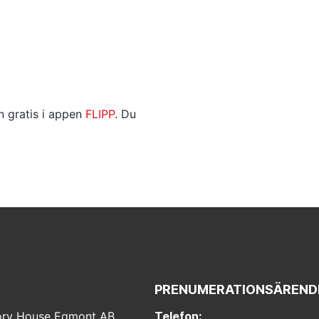
 gratis i appen
FLIPP
. Du
PRENUMERATIONSÄREND
ry House Egmont AB
Telefon: