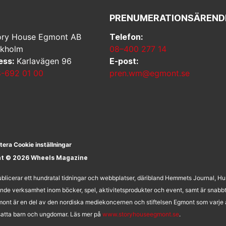
PRENUMERATIONSÄREND
ry House Egmont AB
Telefon:
ckholm
08–400 277 14
ess:
Karlavägen 96
E-post:
-692 01 00
pren.wm@egmont.se
tera Cookie inställningar
ht © 2026 Wheels Magazine
licerar ett hundratal tidningar och webbplatser, däribland Hemmets Journal, H
nde verksamhet inom böcker, spel, aktivitetsprodukter och event, samt är snabb
ont är en del av den nordiska mediekoncernen och stiftelsen Egmont som varje å
utsatta barn och ungdomar. Läs mer på
www.storyhouseegmont.se
.