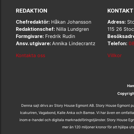
REDAKTION
KONTAKT
Chefredaktör:
Håkan Johansson
Adress:
Sto
Redaktionschef:
Nilla Lundgren
115 26 Sto
Formgivare:
Fredrik Rudin
Besöksadr
Ansv. utgivare:
Annika Lindecrantz
Telefon:
08
Kontakta oss
Villkor
Han
Copyrig
Denna sajt drivs av Story House Egmont AB. Story House Egmont pub
Icakuriren, Vagabond, Kalle Anka och Bamse. Vi har även en omfatta
inom e-handel och digitala marknadsföringstjänster. Story House Egm
mer än 120 miljoner kronor för att hjälpa 