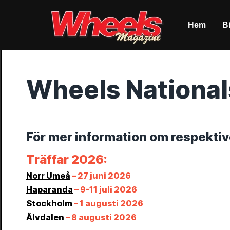
Hem
Bi
Wheels National
För mer information om respektive
Träffar 2026:
Norr Umeå
– 27 juni 2026
Haparanda
– 9-11 juli 2026
Stockholm
– 1 augusti 2026
Älvdalen
– 8 augusti 2026