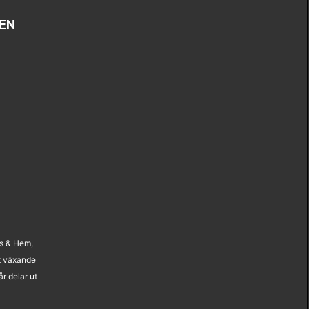
EN
us & Hem,
t växande
r delar ut