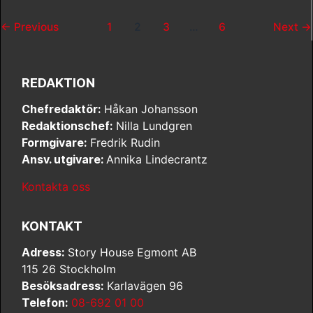
←
Previous
1
2
3
…
6
Next
→
REDAKTION
Chefredaktör:
Håkan Johansson
Redaktionschef:
Nilla Lundgren
Formgivare:
Fredrik Rudin
Ansv. utgivare:
Annika Lindecrantz
Kontakta oss
KONTAKT
Adress:
Story House Egmont AB
115 26 Stockholm
Besöksadress:
Karlavägen 96
Telefon:
08-692 01 00