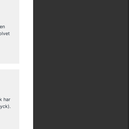
den
olvet
k har
ryck).