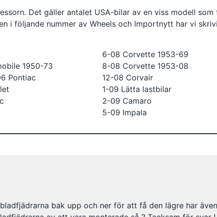
ssorn. Det gäller antalet USA-bilar av en viss modell som f
men i följande nummer av Wheels och Importnytt har vi skriv
6-08 Corvette 1953-69
obile 1950-73
8-08 Corvette 1953-08
06 Pontiac
12-08 Corvair
let
1-09 Lätta lastbilar
ac
2-09 Camaro
5-09 Impala
bladfjädrarna bak upp och ner för att få den lägre har äve