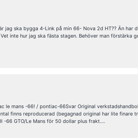
 när jag ska bygga 4-Link på min 66- Nova 2d HT?? Än har 
 Vet inte hur jag ska fästa stagen. Behöver man förstärka g
tiac le mans -66! / pontiac-66Svar Original verkstadshandbo
ntal finns reproducerad (begagnad original har lite finare t
l -66 GTO/Le Mans för 50 dollar plus frakt….