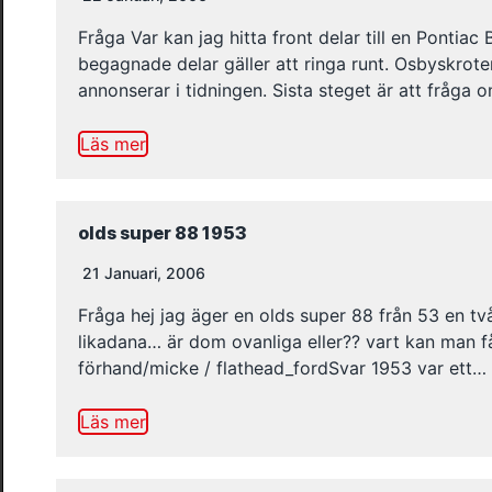
Fråga Var kan jag hitta front delar till en Pontiac
begagnade delar gäller att ringa runt. Osbyskroten
annonserar i tidningen. Sista steget är att fråga
Läs mer
olds super 88 1953
21 Januari, 2006
Fråga hej jag äger en olds super 88 från 53 en tvåd
likadana… är dom ovanliga eller?? vart kan man f
förhand/micke / flathead_fordSvar 1953 var ett…
Läs mer