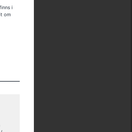
inns i
it om
n