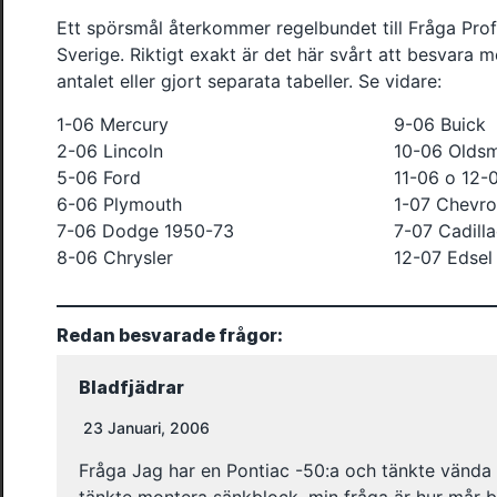
Ett spörsmål återkommer regelbundet till Fråga Profe
Sverige. Riktigt exakt är det här svårt att besvara 
antalet eller gjort separata tabeller. Se vidare:
1-06 Mercury
9-06 Buick
2-06 Lincoln
10-06 Oldsm
5-06 Ford
11-06 o 12-
6-06 Plymouth
1-07 Chevro
7-06 Dodge 1950-73
7-07 Cadill
8-06 Chrysler
12-07 Edsel
Redan besvarade frågor:
Bladfjädrar
23 Januari, 2006
Fråga Jag har en Pontiac -50:a och tänkte vända 