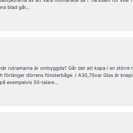
ladfjädrarna av att vara monterade så ? Tacksam för svar !
era blad går…
 när rutramarna är ombyggda? Går det att kapa i en större 
 förlänger dörrens fönsterbåge. / A30_7Svar Glas är knepi
 på exempelvis 50-talare…