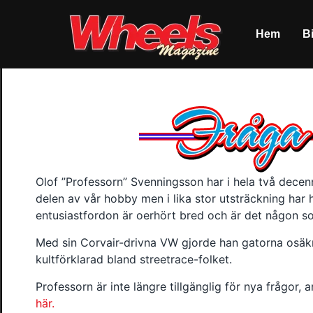
Hem
Bi
Olof ”Professorn” Svenningsson har i hela två decenn
delen av vår hobby men i lika stor utsträckning har 
entusiastfordon är oerhört bred och är det någon som
Med sin Corvair-drivna VW gjorde han gatorna osäkra
kultförklarad bland streetrace-folket.
Professorn är inte längre tillgänglig för nya frågor,
här.