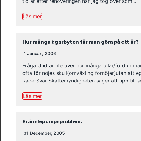
tio år efter renoveringen när jag tog över som…
Läs mer
Hur många ägarbyten får man göra på ett år?
1 Januari, 2006
Fråga Undrar lite över hur många bilar/fordon man 
ofta för nöjes skull(omväxling förnöjer)utan att e
RaderSvar Skattemyndigheten säger att upp till se
Läs mer
Bränslepumpsproblem.
31 December, 2005