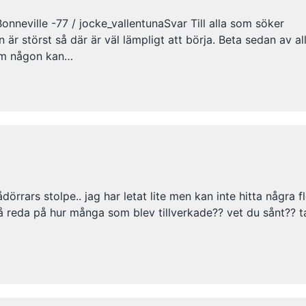
 Bonneville -77 / jocke_vallentunaSvar Till alla som söker
 är störst så där är väl lämpligt att börja. Beta sedan av a
 om någon kan…
örrars stolpe.. jag har letat lite men kan inte hitta några fl
å reda på hur många som blev tillverkade?? vet du sånt?? 