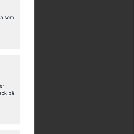
lla som
er
tack på