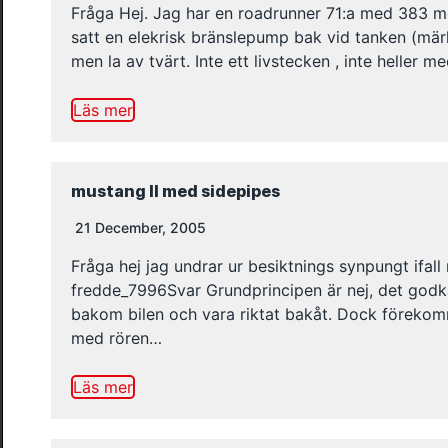
Fråga Hej. Jag har en roadrunner 71:a med 383 me
satt en elekrisk bränslepump bak vid tanken (märk
men la av tvärt. Inte ett livstecken , inte heller m
Läs mer
mustang II med sidepipes
21 December, 2005
Fråga hej jag undrar ur besiktnings synpungt ifall
fredde_7996Svar Grundprincipen är nej, det godkä
bakom bilen och vara riktat bakåt. Dock förekomm
med rören…
Läs mer