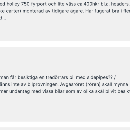
d holley 750 fyrport och lite väss ca.400hkr bl.a. headers
e carter) monterad av tidigare ägare. Har fugerat bra i fle
ed…
 man får besiktiga en tredörrars bil med sidepipes?? /
nns inte av bilprovningen. Avgasröret (rören) skall mynna
er undantag med vissa bilar som av olika skäl blivit besik