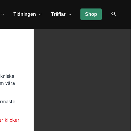
Tidningen
Träffar
Shop
ekniska
om våra
ärmaste
er klickar