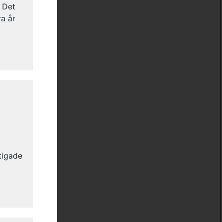
. Det
ra år
tigade