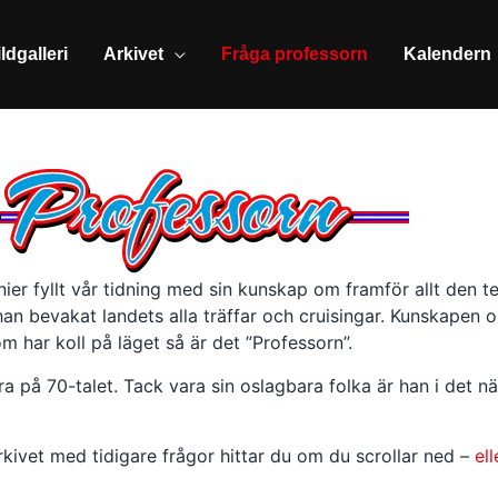
ldgalleri
Arkivet
Fråga professorn
Kalendern
ier fyllt vår tidning med sin kunskap om framför allt den t
han bevakat landets alla träffar och cruisingar. Kunskapen 
 har koll på läget så är det ”Professorn”.
 på 70-talet. Tack vara sin oslagbara folka är han i det n
 arkivet med tidigare frågor hittar du om du scrollar ned –
ell