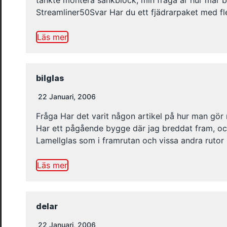
tänkte montera sänkblock, min fråga är hur mår b
Streamliner50Svar Har du ett fjädrarpaket med fl
Läs mer
bilglas
22 Januari, 2006
Fråga Har det varit någon artikel på hur man gör
Har ett pågående bygge där jag breddat fram, och
Lamellglas som i framrutan och vissa andra rutor
Läs mer
delar
22 Januari, 2006