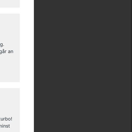
g.
går an
turbo!
minst