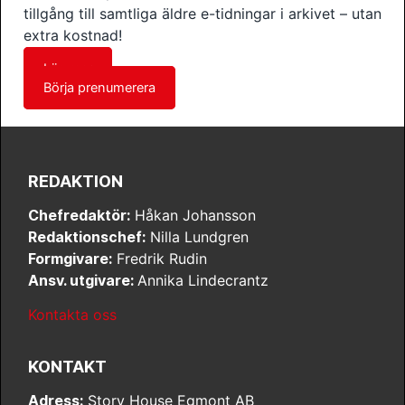
tillgång till samtliga äldre e-tidningar i arkivet – utan
extra kostnad!
Läs mer
Börja prenumerera
REDAKTION
Chefredaktör:
Håkan Johansson
Redaktionschef:
Nilla Lundgren
Formgivare:
Fredrik Rudin
Ansv. utgivare:
Annika Lindecrantz
Kontakta oss
KONTAKT
Adress:
Story House Egmont AB