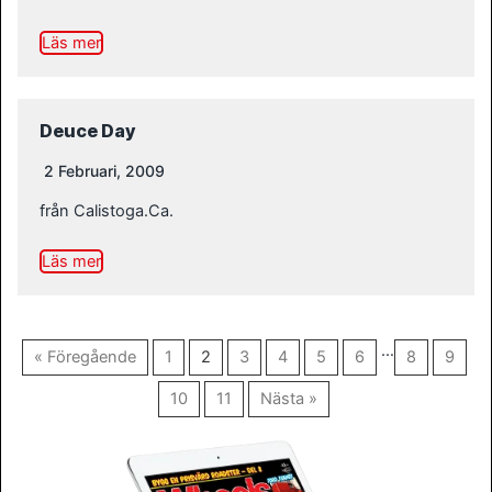
Läs mer
Deuce Day
2 Februari, 2009
från Calistoga.Ca.
Läs mer
…
« Föregående
1
2
3
4
5
6
8
9
10
11
Nästa »